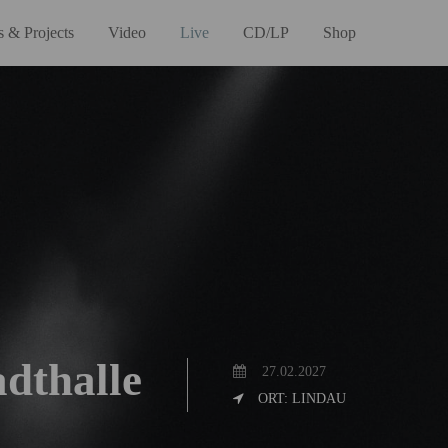
 & Projects
Video
Live
CD/LP
Shop
adthalle
27.02.2027
ORT: LINDAU