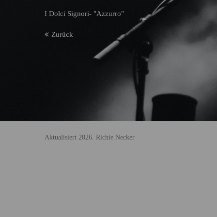
I Dolci Signori- "Azzurro"
Zurück
Aktualisiert 2026. Richie Necker