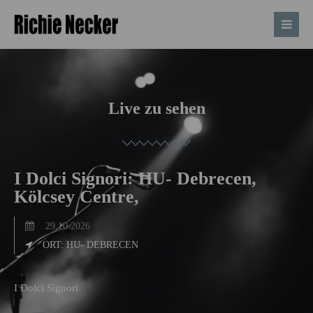
Live zu sehen
I Dolci Signori: HU- Debrecen,
Kölcsey Centre,
29.10.2026
ORT: HU- DEBRECEN
I Dolci Signori