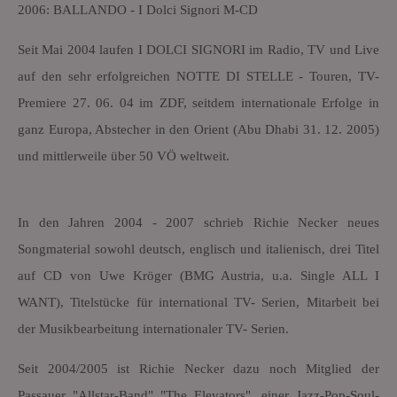
2006: BALLANDO - I Dolci Signori M-CD
Seit Mai 2004 laufen I DOLCI SIGNORI im Radio, TV und Live
auf den sehr erfolgreichen NOTTE DI STELLE - Touren, TV-
Premiere 27. 06. 04 im ZDF, seitdem internationale Erfolge in
ganz Europa, Abstecher in den Orient (Abu Dhabi 31. 12. 2005)
und mittlerweile über 50 VÖ weltweit.
In den Jahren 2004 - 2007 schrieb Richie Necker neues
Songmaterial sowohl deutsch, englisch und italienisch, drei Titel
auf CD von Uwe Kröger (BMG Austria, u.a. Single ALL I
WANT), Titelstücke für international TV- Serien, Mitarbeit bei
der Musikbearbeitung internationaler TV- Serien.
Seit 2004/2005 ist Richie Necker dazu noch Mitglied der
Passauer "Allstar-Band" "The Elevators", einer Jazz-Pop-Soul-